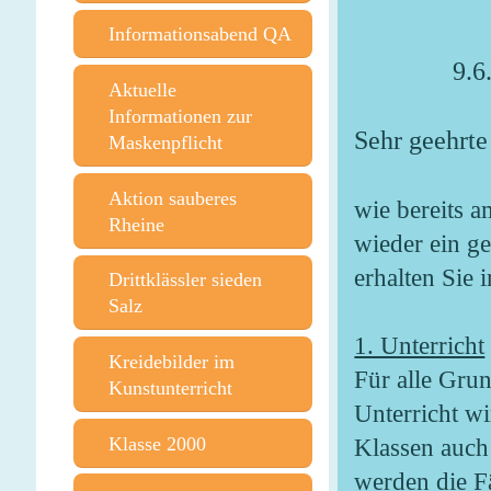
Informationsabend QA
9.6
Aktuelle
Informationen zur
Sehr geehr
Maskenpflicht
Aktion sauberes
wie bereits a
Rheine
wieder ein ge
erhalten Sie
Drittklässler sieden
Salz
1. Unterricht
Kreidebilder im
Für alle Grun
Kunstunterricht
Unterricht wi
Klasse 2000
Klassen auch
werden die F