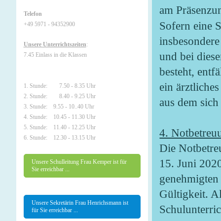
am Präsenzunt
Telefon
Sofern eine 
+49 5971 - 94352900
insbesondere 
Unsere Unterrichtszeiten
:
und bei dies
7.45 Einlass in die Klassen
besteht, entf
ein ärztliche
1. Stunde: 7.50 - 8.35 Uhr
2. Stunde: 8.40 - 9.25 Uhr
aus dem sich
3. Stunde: 9.55 - 10..40 Uhr
4. Stunde: 10.45 - 11.30 Uhr
5. Stunde: 11.40 - 12.25 Uhr
4. Notbetreu
6. Stunde: 12.30 - 13.15 Uhr
Die Notbetre
15. Juni 2020
Unsere Schulleitung Frau Kemper ist für
Sie erreichbar ...
genehmigten 
Gültigkeit. 
Unsere Sekretärin Frau Henrichsmann ist
Schulunterrich
für Sie erreichbar ...