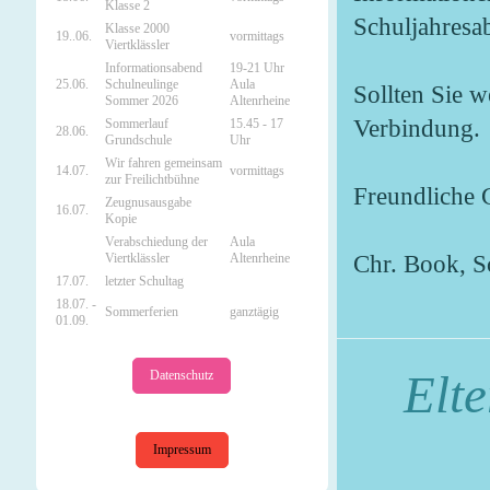
Klasse 2
Schuljahresa
Klasse 2000
19..06.
vormittags
Viertklässler
Informationsabend
19-21 Uhr
25.06.
Schulneulinge
Aula
Sollten Sie w
Sommer 2026
Altenrheine
Verbindung.
Sommerlauf
15.45 - 17
28.06.
Grundschule
Uhr
Wir fahren gemeinsam
14.07.
vormittags
zur Freilichtbühne
Freundliche 
Zeugnusausgabe
16.07.
Kopie
Verabschiedung der
Aula
Chr. Book, Sc
Viertklässler
Altenrheine
17.07.
letzter Schultag
18.07. -
Sommerferien
ganztägig
01.09.
Elt
Datenschutz
Impressum