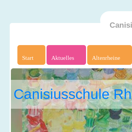
Canis
Start
Aktuelles
Altenrheine
Canisiusschule Rh