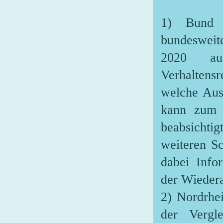
1) Bund 
bundeswei
2020 auf
Verhaltens
welche Aus
kann zum j
beabsichti
weiteren S
dabei Info
der Wiedera
2) Nordrhe
der Vergl