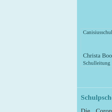
Canisiusschu
Christa Bo
Schulleitung
Schulpscho
Die Coron