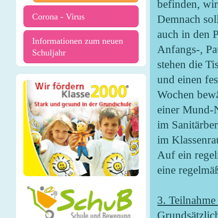
befinden, wi
Corona - Virus
Demnach soll
auch in den 
Informationen zum neuen
Anfangs-, Pa
Schuljahr
stehen die Ti
und einen fes
Wochen bewä
einer Mund-N
im Sanitärbe
im Klassenra
Auf ein rege
eine regelmä
3. Teilnahme
Grundsätzlic