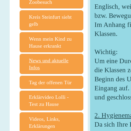
Zoobesuch
Englisch, wei
bzw. Bewegun
Kreis Steinfurt sieht
Im Anhang fin
gelb
Klassen.
Wenn mein Kind zu
Hause erkrankt
Wichtig:
Um eine Dur
News und aktuelle
Infos
die Klassen z
Beginn des U
Tag der offenen Tür
Eingang auf.
und geschlos
Erklärvideo Lolli -
Test zu Hause
2. Hygiene
Videos, Links,
Da sich Ihre
Erklärungen