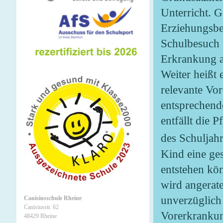
Unterricht. 
Erziehungsbe
Schulbesuch 
Erkrankung a
Weiter heißt
relevante Vo
entsprechend
entfällt die 
des Schuljah
Kind eine ge
entstehen kön
wird angerate
unverzüglich 
Canisiusschule Rheine
Canisiusstr. 62
Vorerkrankun
48429 Rheine