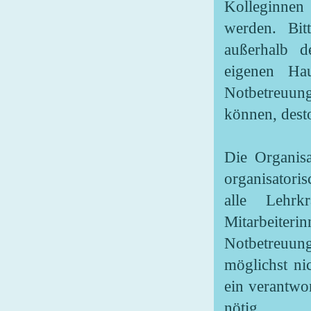
Kolleginnen
werden. Bit
außerhalb d
eigenen Ha
Notbetreuung
können, desto
Die Organisa
organisatori
alle Lehrk
Mitarbeiteri
Notbetreuun
möglichst ni
ein verantwo
nötig.