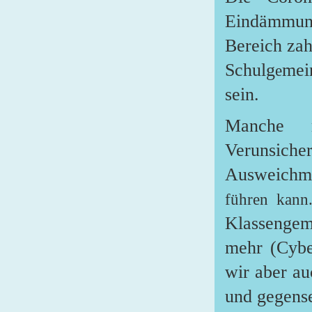
Ei
n
dämmung
Bereich zah
Schulg
mei
e
sein.
Manche r
Veruns
i
cher
Ausweich
führen kann
Klassengem
mehr (C
y
b
wir aber au
und gegense