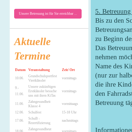
5. Betreuung
Unsere Betreuung ist für Sie erreichbar ...
Bis zu den S
Betreuungsan
zu Beginn de
Aktuelle
Das Betreuung
Termine
nehmen möcht
Name des Kin
Datum
Veranstaltung
Zeit/ Ort
(nur zur halb
Grundschulsportfest
10.06.
vormittags
Viertklässler
die ihre Kin
Unsere zukünftigen
9.-
Erstklässler besuche
vormittags
den Fahrrads
11.06.
uns mit ihren KiTas
Betreuung tä
Zahngesundheit
11.06.
vormittaags
Klasse 4
12.06.
Schulfest
15-18 Uhr
SchuB -
17.06.
nachmittags
Rezertifizierung
Informatione
Zahngesundheut
18.06.
vormittags