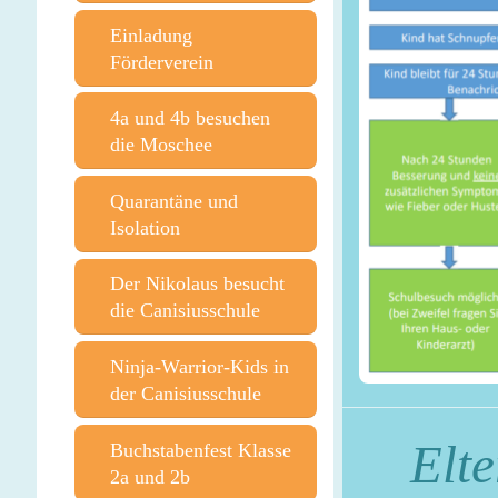
Einladung
Förderverein
4a und 4b besuchen
die Moschee
Quarantäne und
Isolation
Der Nikolaus besucht
die Canisiusschule
Ninja-Warrior-Kids in
der Canisiusschule
Elt
Buchstabenfest Klasse
2a und 2b