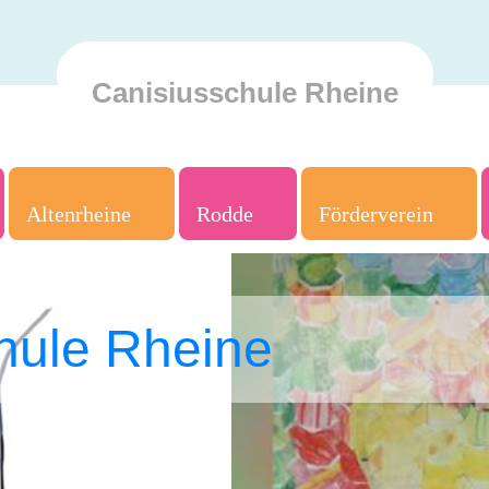
Canisiusschule Rheine
Altenrheine
Rodde
Förderverein
hule Rheine