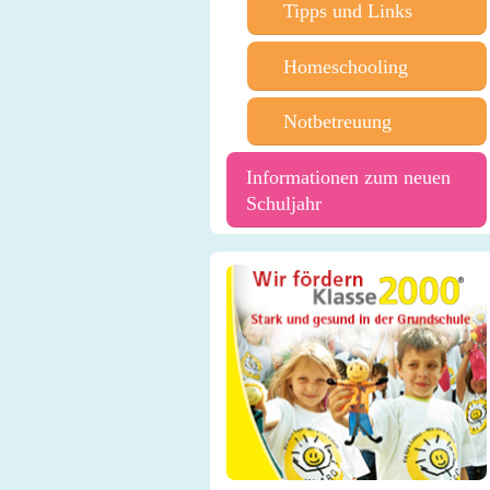
Tipps und Links
Homeschooling
Notbetreuung
Informationen zum neuen
Schuljahr