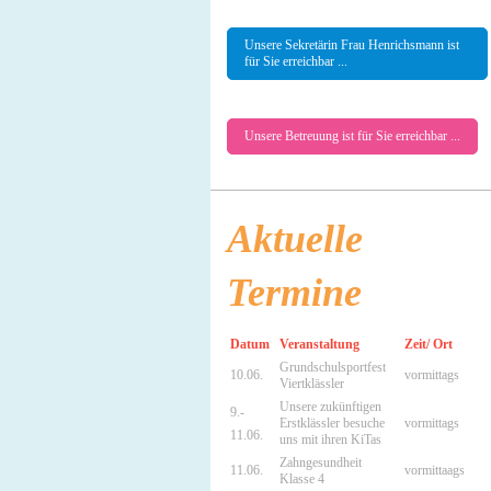
Unsere Sekretärin Frau Henrichsmann ist
für Sie erreichbar ...
Unsere Betreuung ist für Sie erreichbar ...
Aktuelle
Termine
Datum
Veranstaltung
Zeit/ Ort
Grundschulsportfest
10.06.
vormittags
Viertklässler
Unsere zukünftigen
9.-
Erstklässler besuche
vormittags
11.06.
uns mit ihren KiTas
Zahngesundheit
11.06.
vormittaags
Klasse 4