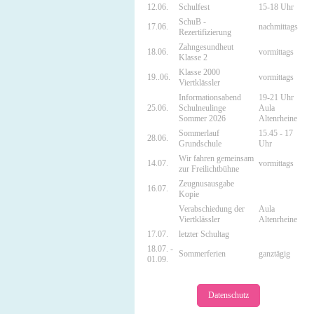
12.06.
Schulfest
15-18 Uhr
SchuB -
17.06.
nachmittags
Rezertifizierung
Zahngesundheut
18.06.
vormittags
Klasse 2
Klasse 2000
19..06.
vormittags
Viertklässler
Informationsabend
19-21 Uhr
25.06.
Schulneulinge
Aula
Sommer 2026
Altenrheine
Sommerlauf
15.45 - 17
28.06.
Grundschule
Uhr
Wir fahren gemeinsam
14.07.
vormittags
zur Freilichtbühne
Zeugnusausgabe
16.07.
Kopie
Verabschiedung der
Aula
Viertklässler
Altenrheine
17.07.
letzter Schultag
18.07. -
Sommerferien
ganztägig
01.09.
Datenschutz