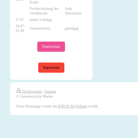
Kopie
Verabschiedung der
Aula
Viertklässler
Altenrheine
17.07.
letzter Schultag
18.07. -
Sommerferien
ganztägig
01.09.
Datenschutz
Impressum
Druckversion
|
Sitemap
© Canisiusschule Rheine
Diese Homepage wurde mit
IONOS MyWebsite
erstellt.