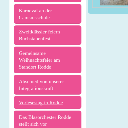
Karneval an der
Canisiusschule
Zweitklässler feiern
Buchstabenfest
Gemeinsame
Weihnachtsfeier am
Standort Rodde
Abschied von unserer
Integrationskraft
Vorlesestag in Rodde
Das Blasorchester Rodde
stellt sich vor