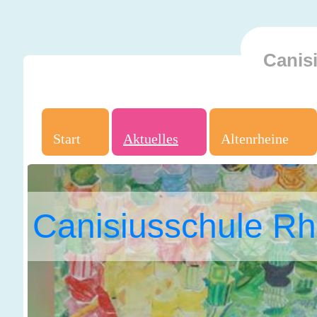
Canis
Start
Aktuelles
Altenrheine
Canisiusschule Rh