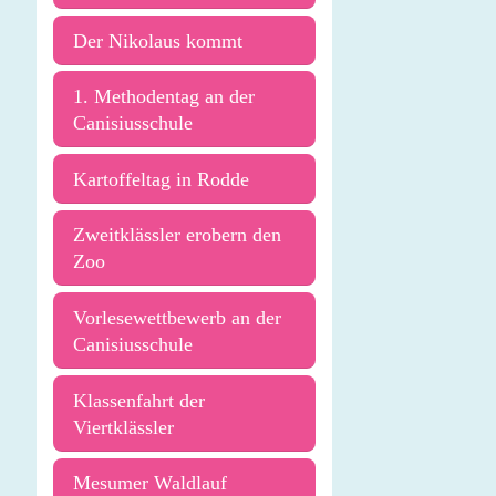
Der Nikolaus kommt
1. Methodentag an der
Canisiusschule
Kartoffeltag in Rodde
Zweitklässler erobern den
Zoo
Vorlesewettbewerb an der
Canisiusschule
Klassenfahrt der
Viertklässler
Mesumer Waldlauf