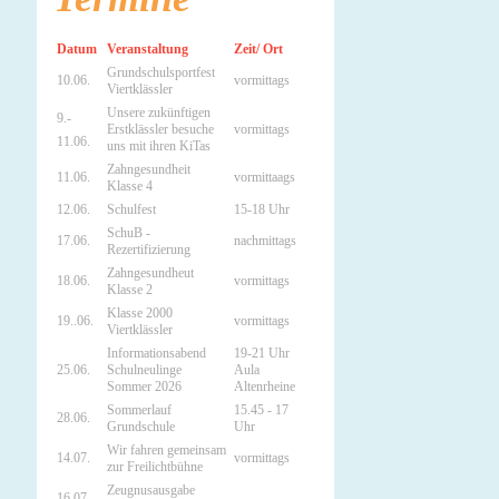
Datum
Veranstaltung
Zeit/ Ort
Grundschulsportfest
10.06.
vormittags
Viertklässler
Unsere zukünftigen
9.-
Erstklässler besuche
vormittags
11.06.
uns mit ihren KiTas
Zahngesundheit
11.06.
vormittaags
Klasse 4
12.06.
Schulfest
15-18 Uhr
SchuB -
17.06.
nachmittags
Rezertifizierung
Zahngesundheut
18.06.
vormittags
Klasse 2
Klasse 2000
19..06.
vormittags
Viertklässler
Informationsabend
19-21 Uhr
25.06.
Schulneulinge
Aula
Sommer 2026
Altenrheine
Sommerlauf
15.45 - 17
28.06.
Grundschule
Uhr
Wir fahren gemeinsam
14.07.
vormittags
zur Freilichtbühne
Zeugnusausgabe
16.07.