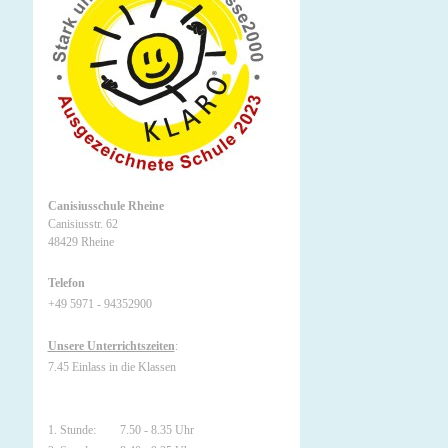
Canisiusschule Rheine
Canisiusstr. 62
48429 Rheine
Telefon
+49 5971 - 94352900
Unsere Unterrichtszeiten
:
7.45 Einlass in die Klassen
1. Stunde: 7.50 - 8.35 Uhr