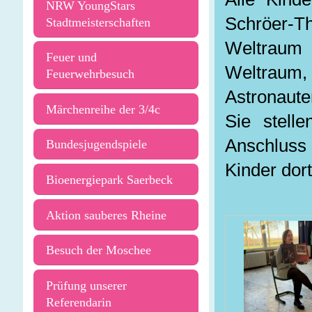
NRW YoungStars
Schröer-T
Stadtmeisterschaften
Weltraum
Feuer und
Weltraum
Feuerwehrbesuch
Astronaute
Märchenreihe der 3/4c
Sie stell
Anschluss
Bundesjugendspiele
Kinder dor
Bioenergiepark Saerbeck
Aktion sauberes Rheine
Besuch der Moschee
Prüfung unserer
Referendarin