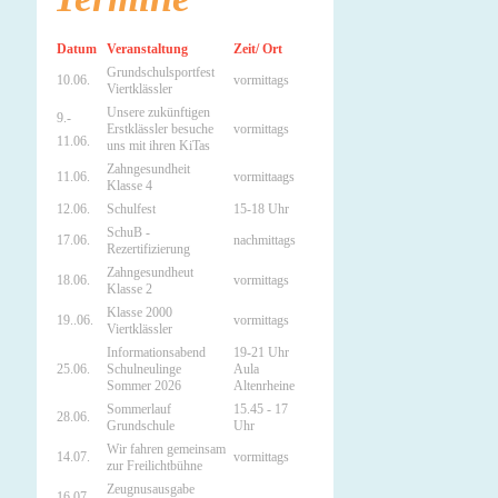
Datum
Veranstaltung
Zeit/ Ort
Grundschulsportfest
10.06.
vormittags
Viertklässler
Unsere zukünftigen
9.-
Erstklässler besuche
vormittags
11.06.
uns mit ihren KiTas
Zahngesundheit
11.06.
vormittaags
Klasse 4
12.06.
Schulfest
15-18 Uhr
SchuB -
17.06.
nachmittags
Rezertifizierung
Zahngesundheut
18.06.
vormittags
Klasse 2
Klasse 2000
19..06.
vormittags
Viertklässler
Informationsabend
19-21 Uhr
25.06.
Schulneulinge
Aula
Sommer 2026
Altenrheine
Sommerlauf
15.45 - 17
28.06.
Grundschule
Uhr
Wir fahren gemeinsam
14.07.
vormittags
zur Freilichtbühne
Zeugnusausgabe
16.07.