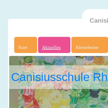
Canis
Start
Aktuelles
Altenrheine
Canisiusschule Rh