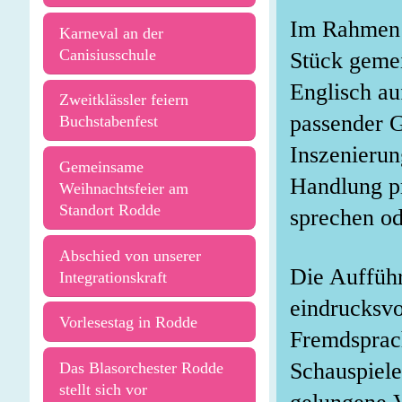
Im Rahmen d
Karneval an der
Canisiusschule
Stück gemei
Englisch au
Zweitklässler feiern
passender G
Buchstabenfest
Inszenierun
Gemeinsame
Handlung pr
Weihnachtsfeier am
Standort Rodde
sprechen od
Abschied von unserer
Die Aufführ
Integrationskraft
eindrucksvo
Vorlesestag in Rodde
Fremdsprach
Schauspiele
Das Blasorchester Rodde
stellt sich vor