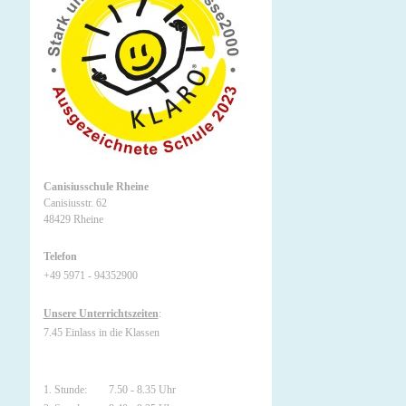
Canisiusschule Rheine
Canisiusstr. 62
48429 Rheine
Telefon
+49 5971 - 94352900
Unsere Unterrichtszeiten
:
7.45 Einlass in die Klassen
1. Stunde: 7.50 - 8.35 Uhr