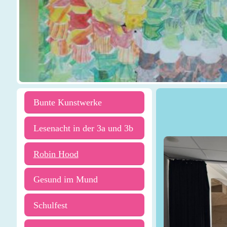
Bunte Kunstwerke
Lesenacht in der 3a und 3b
Robin Hood
Gesund im Mund
Schulfest