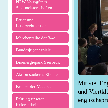
NRW YoungStars
Stadtmeisterschaften
Feuer und
Feuerwehrbesuch
Märchenreihe der 3/4c
Bundesjugendspiele
Bioenergiepark Saerbeck
Aktion sauberes Rheine
Mit viel En
Besuch der Moschee
und Viertkl
Prüfung unserer
englischsp
Referendarin