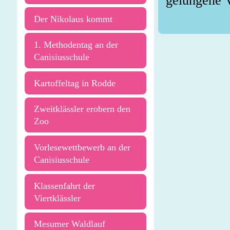
gelungene V
Der Nikolaus kommt
1. Methodentag an der
Canisiusschule
Kartoffeltag in Rodde
Zweitklässler erobern den
Zoo
Vorlesewettbewerb an der
Canisiusschule
Klassenfahrt der
Viertklässler
Mesumer Waldlauf