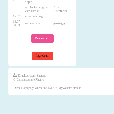
Kopie
Verabschiedung der
Aula
Viertklässler
Altenrheine
17.07.
letzter Schultag
18.07. -
Sommerferien
ganztägig
01.09.
Datenschutz
Impressum
Druckversion
|
Sitemap
© Canisiusschule Rheine
Diese Homepage wurde mit
IONOS MyWebsite
erstellt.