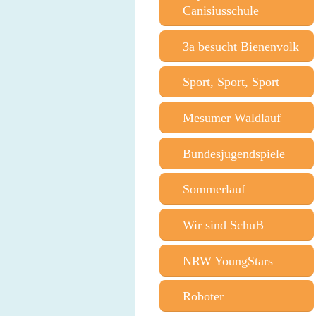
Canisiusschule
3a besucht Bienenvolk
Sport, Sport, Sport
Mesumer Waldlauf
Bundesjugendspiele
Sommerlauf
Wir sind SchuB
NRW YoungStars
Roboter