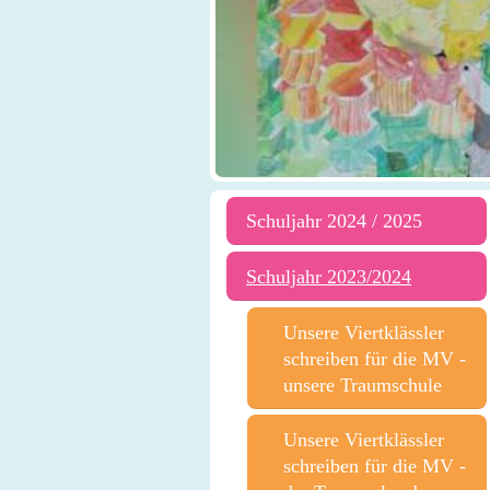
Schuljahr 2024 / 2025
Schuljahr 2023/2024
Unsere Viertklässler
schreiben für die MV -
unsere Traumschule
Unsere Viertklässler
schreiben für die MV -