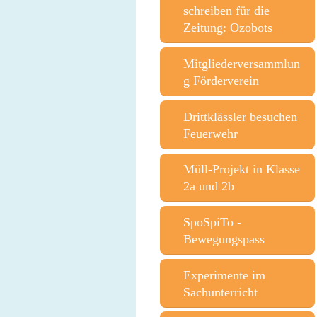
schreiben für die
Zeitung: Ozobots
Mitgliederversammlun
g Förderverein
Drittklässler besuchen
Feuerwehr
Müll-Projekt in Klasse
2a und 2b
SpoSpiTo -
Bewegungspass
Experimente im
Sachunterricht