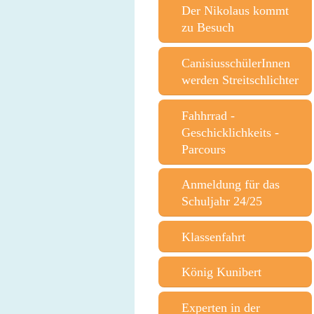
Der Nikolaus kommt
zu Besuch
CanisiusschülerInnen
werden Streitschlichter
Fahhrrad -
Geschicklichkeits -
Parcours
Anmeldung für das
Schuljahr 24/25
Klassenfahrt
König Kunibert
Experten in der