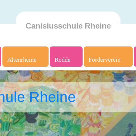
Canisiusschule Rheine
Altenrheine
Rodde
Förderverein
hule Rheine