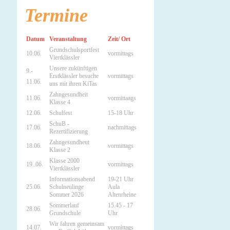
Termine
Datum
Veranstaltung
Zeit/ Ort
Grundschulsportfest
10.06.
vormittags
Viertklässler
Unsere zukünftigen
9.-
Erstklässler besuche
vormittags
11.06.
uns mit ihren KiTas
Zahngesundheit
11.06.
vormittaags
Klasse 4
12.06.
Schulfest
15-18 Uhr
SchuB -
17.06.
nachmittags
Rezertifizierung
Zahngesundheut
18.06.
vormittags
Klasse 2
Klasse 2000
19..06.
vormittags
Viertklässler
Informationsabend
19-21 Uhr
25.06.
Schulneulinge
Aula
Sommer 2026
Altenrheine
Sommerlauf
15.45 - 17
28.06.
Grundschule
Uhr
Wir fahren gemeinsam
14.07.
vormittags