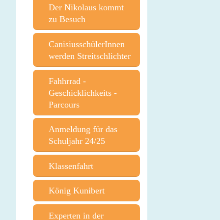
Der Nikolaus kommt
zu Besuch
CanisiusschülerInnen
werden Streitschlichter
Fahhrrad -
Geschicklichkeits -
Parcours
Anmeldung für das
Schuljahr 24/25
Klassenfahrt
König Kunibert
Experten in der