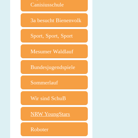
Canisiusschule
3a besucht Bienenvolk
Sport, Sport, Sport
Mesumer Waldlauf
Bundesjugendspiele
Sommerlauf
Wir sind SchuB
NRW YoungStars
Roboter