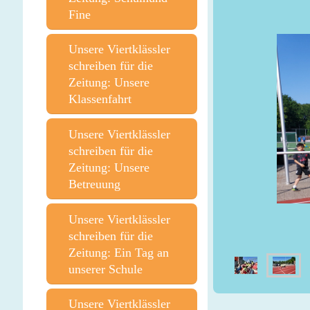
Fine
Unsere Viertklässler
schreiben für die
Zeitung: Unsere
Klassenfahrt
Unsere Viertklässler
schreiben für die
Zeitung: Unsere
Betreuung
Unsere Viertklässler
schreiben für die
Zeitung: Ein Tag an
unserer Schule
Unsere Viertklässler