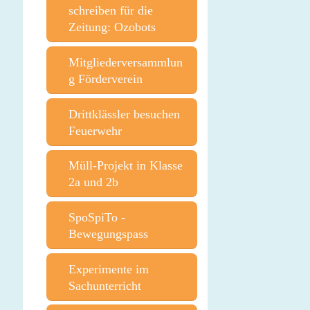
schreiben für die
Zeitung: Ozobots
Mitgliederversammlun
g Förderverein
Drittklässler besuchen
Feuerwehr
Müll-Projekt in Klasse
2a und 2b
SpoSpiTo -
Bewegungspass
Experimente im
Sachunterricht