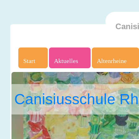
Canis
Start
Aktuelles
Altenrheine
Canisiusschule Rh