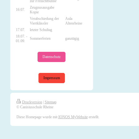
zur Freilichtbühne
Zeugnusausgabe
16.07.
Kopie
Verabschiedung der
Aula
Viertklässler
Altenrheine
17.07.
letzter Schultag
18.07. -
Sommerferien
ganztägig
01.09.
Datenschutz
Impressum
Druckversion
|
Sitemap
© Canisiusschule Rheine
Diese Homepage wurde mit
IONOS MyWebsite
erstellt.