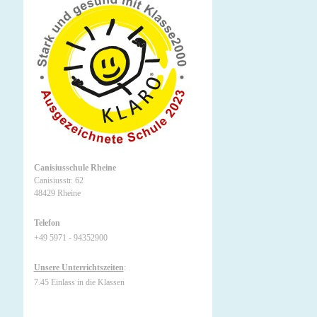
Canisiusschule Rheine
Canisiusstr. 62
48429 Rheine
Telefon
+49 5971 - 94352900
Unsere Unterrichtszeiten
:
7.45 Einlass in die Klassen