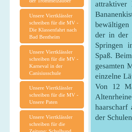
der Trommelzauber
attraktive
Bananenkis
Unsere Viertklässler
schreiben für die MV -
bewältigen
Die Klassenfahrt nach
der in der
Bad Bentheim
Springen i
Unsere Viertklässler
Spaß. Beim 
schreiben für die MV -
gesamten M
Karneval in der
Canisiusschule
einzelne L
Von 12 Man
Unsere Viertklässler
schreiben für die MV -
Altenrheine
Unsere Paten
haarscharf 
der Schulen
Unsere Viertklässler
schreiben für die
Zeitung: Schulhund