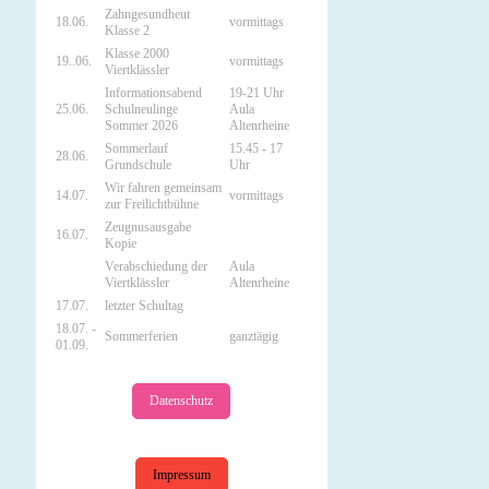
Zahngesundheut
18.06.
vormittags
Klasse 2
Klasse 2000
19..06.
vormittags
Viertklässler
Informationsabend
19-21 Uhr
25.06.
Schulneulinge
Aula
Sommer 2026
Altenrheine
Sommerlauf
15.45 - 17
28.06.
Grundschule
Uhr
Wir fahren gemeinsam
14.07.
vormittags
zur Freilichtbühne
Zeugnusausgabe
16.07.
Kopie
Verabschiedung der
Aula
Viertklässler
Altenrheine
17.07.
letzter Schultag
18.07. -
Sommerferien
ganztägig
01.09.
Datenschutz
Impressum