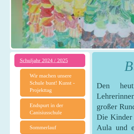
Schuljahr 2024 / 2025
B
Wir machen unsere
Schule bunt! Kunst -
Den heut
Projekttag
Lehrerinne
Endspurt in der
großer Rund
Canisiusschule
Die Kinder 
Aula und e
Sommerlauf