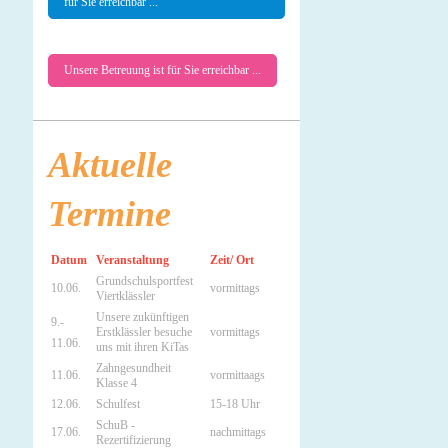
für Sie erreichbar ...
Unsere Betreuung ist für Sie erreichbar ...
Aktuelle
Termine
Datum
Veranstaltung
Zeit/ Ort
Grundschulsportfest
10.06.
vormittags
Viertklässler
Unsere zukünftigen
9.-
Erstklässler besuche
vormittags
11.06.
uns mit ihren KiTas
Zahngesundheit
11.06.
vormittaags
Klasse 4
12.06.
Schulfest
15-18 Uhr
SchuB -
17.06.
nachmittags
Rezertifizierung