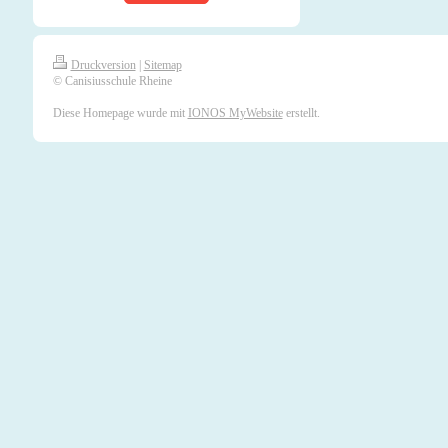
Druckversion
|
Sitemap
© Canisiusschule Rheine
Diese Homepage wurde mit
IONOS MyWebsite
erstellt.