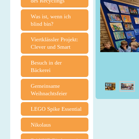
des Recyclings
Was ist, wenn ich
blind bin?
Viertklässler Projekt:
Clever und Smart
Besuch in der
Bäckerei
Gemeinsame
Weihnachtsfeier
LEGO Spike Essential
Nikolaus