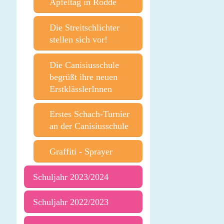
Apfeltag in Rodde
Die Streitschlichter
stellen sich vor!
Die Canisiusschule
begrüßt ihre neuen
ErstklässlerInnen
Erstes Schach-Turnier
an der Canisiusschule
Graffiti - Sprayer
Schuljahr 2023/2024
Schuljahr 2022/2023