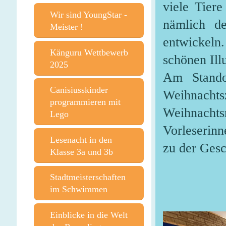
viele Tier
Wir sind YoungStar -
nämlich d
Meister !
entwickeln
Känguru Wettbewerb
schönen Ill
2025
Am Stando
Canisiusskinder
Weihnachts
programmieren mit
Weihnacht
Lego
Vorleserin
Lesenacht in den
zu der Gesc
Klasse 3a und 3b
Stadtmeisterschaften
im Schwimmen
Einblicke in die Welt