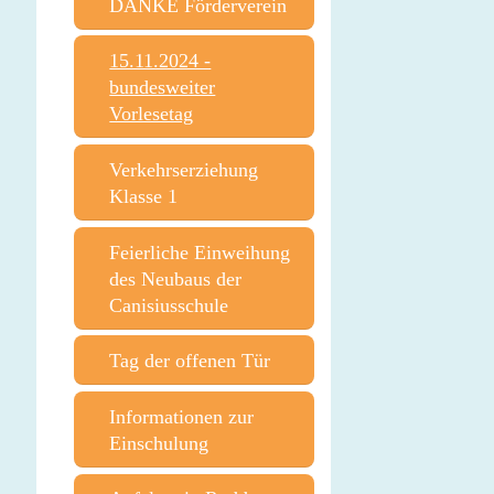
DANKE Förderverein
15.11.2024 -
bundesweiter
Vorlesetag
Verkehrserziehung
Klasse 1
Feierliche Einweihung
des Neubaus der
Canisiusschule
Tag der offenen Tür
Informationen zur
Einschulung