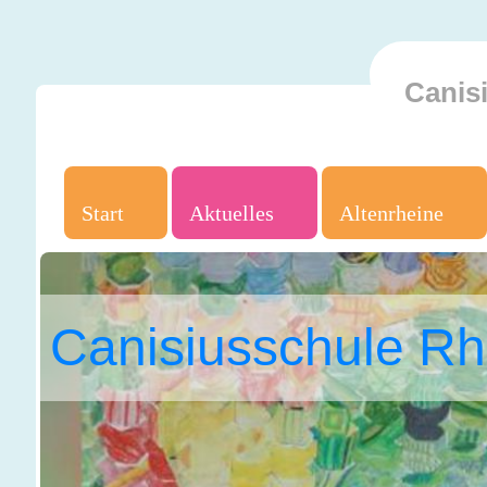
Canis
Start
Aktuelles
Altenrheine
Canisiusschule Rh