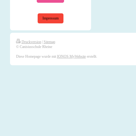
Impressum
Druckversion
|
Sitemap
© Canisiusschule Rheine
Diese Homepage wurde mit
IONOS MyWebsite
erstellt.