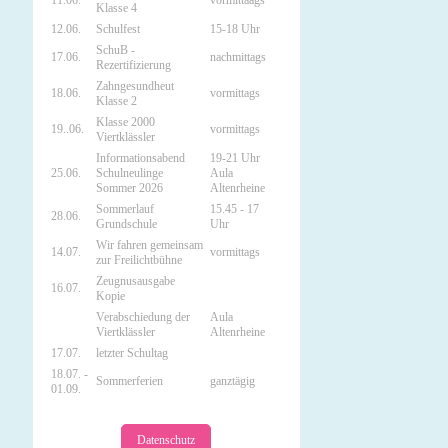
11.06.
vormittaags
Klasse 4
12.06.
Schulfest
15-18 Uhr
SchuB -
17.06.
nachmittags
Rezertifizierung
Zahngesundheut
18.06.
vormittags
Klasse 2
Klasse 2000
19..06.
vormittags
Viertklässler
Informationsabend
19-21 Uhr
25.06.
Schulneulinge
Aula
Sommer 2026
Altenrheine
Sommerlauf
15.45 - 17
28.06.
Grundschule
Uhr
Wir fahren gemeinsam
14.07.
vormittags
zur Freilichtbühne
Zeugnusausgabe
16.07.
Kopie
Verabschiedung der
Aula
Viertklässler
Altenrheine
17.07.
letzter Schultag
18.07. -
Sommerferien
ganztägig
01.09.
Datenschutz