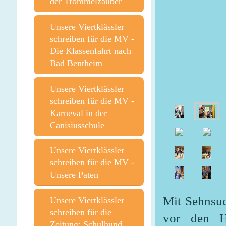
der Trommelzauber
Unsere Viertklässler
schreiben für die MV -
Die Klassenfahrt nach
Bad Bentheim
Unsere Viertklässler
schreiben für die MV -
Karneval in der
Canisiusschule
Unsere Viertklässler
schreiben für die MV -
Unsere Paten
Mit Sehnsuch
Unsere Viertklässler
schreiben für die
vor den H
Zeitung: Schulhund