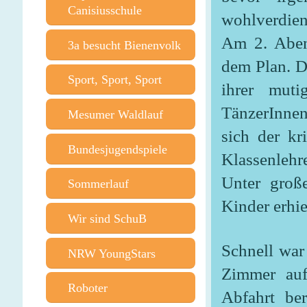
Canisiusschule
wohlverdient
Am 2. Aben
3a besucht Bienenvolk
dem Plan. D
Sport, Sport, Sport
ihrer muti
TänzerInnen
Mesumer Waldlauf
sich der kr
Bundesjugendspiele
Klassenlehre
Unter groß
Sommerlauf
Kinder erhi
Wir sind SchuB
Schnell war 
NRW YoungStars
Zimmer auf,
Roboter
Abfahrt be