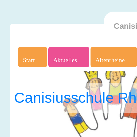
Canis
Start
Aktuelles
Altenrheine
Canisiusschule Rh