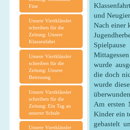
Klassenfahr
Fine
und Neugier
Unsere Viertklässler
Nach einer 
schreiben für die
Jugendherbe
Zeitung: Unsere
Klassenfahrt
Spielpause
Mittagesse
Unsere Viertklässler
schreiben für die
wurde ausg
Zeitung: Unsere
die doch ni
Betreuung
wurde diese
Unsere Viertklässler
überwunden
schreiben für die
Am ersten 
Zeitung: Ein Tag an
Kinder ein 
unserer Schule
gebastelt u
Unsere Viertklässler