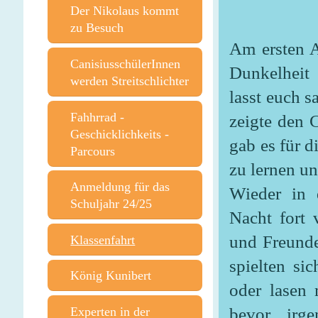
Der Nikolaus kommt
zu Besuch
Am ersten A
CanisiusschülerInnen
Dunkelheit
werden Streitschlichter
lasst euch 
Fahhrrad -
zeigte den 
Geschicklichkeits -
gab es für d
Parcours
zu lernen u
Anmeldung für das
Wieder in 
Schuljahr 24/25
Nacht fort
und Freunde
Klassenfahrt
spielten si
König Kunibert
oder lasen 
bevor irg
Experten in der