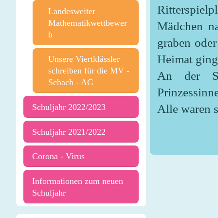
Ritterspiel
Landesweiter
Mathematikwettbewer
Mädchen nac
b
graben oder
Heimat ging
Unsere Viertklässler
schreiben für die MV -
An der Sc
Schach - AG
Prinzessinn
Alle waren s
Schuljahr 2022/2023
Schuljahr 2021/2022
Corona - Virus
Informationen zum neuen
Schuljahr