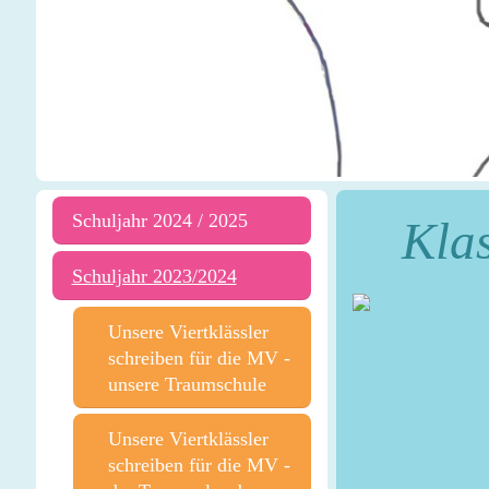
Schuljahr 2024 / 2025
Klas
Schuljahr 2023/2024
Unsere Viertklässler
schreiben für die MV -
unsere Traumschule
Unsere Viertklässler
schreiben für die MV -