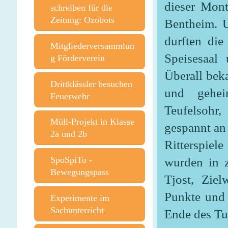
dieser Mon
schreiben für die
Zeitung: Ozobots
Bentheim. U
durften die
Mitgliederversammlun
Speisesaal
g Förderverein
Überall beka
Drittklässler besuchen
und gehei
Feuerwehr
Teufelsohr
Müll-Projekt in Klasse
gespannt an
2a und 2b
Ritterspiel
SpoSpiTo -
wurden in z
Bewegungspass
Tjost, Zie
Punkte und 
Experimente im
Sachunterricht
Ende des Tu