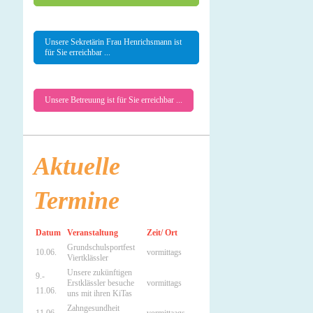
Unsere Sekretärin Frau Henrichsmann ist
für Sie erreichbar ...
Unsere Betreuung ist für Sie erreichbar ...
Aktuelle
Termine
Datum
Veranstaltung
Zeit/ Ort
Grundschulsportfest
10.06.
vormittags
Viertklässler
Unsere zukünftigen
9.-
Erstklässler besuche
vormittags
11.06.
uns mit ihren KiTas
Zahngesundheit