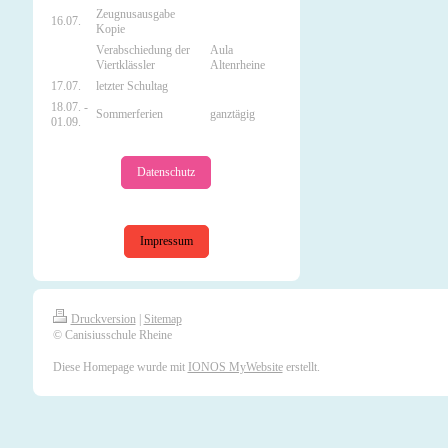
Zeugnusausgabe
16.07.
Kopie
Verabschiedung der
Aula
Viertklässler
Altenrheine
17.07.
letzter Schultag
18.07. -
Sommerferien
ganztägig
01.09.
Datenschutz
Impressum
Druckversion
|
Sitemap
© Canisiusschule Rheine
Diese Homepage wurde mit
IONOS MyWebsite
erstellt.