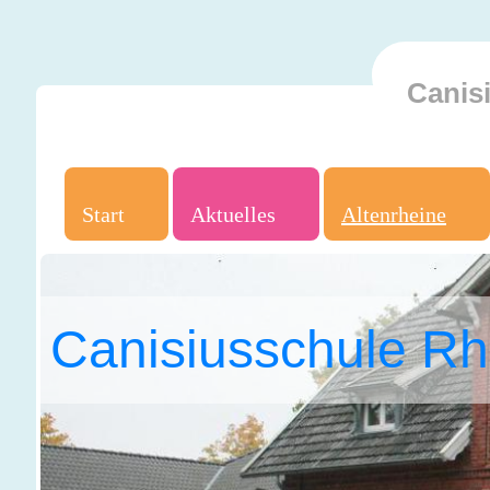
Canis
Start
Aktuelles
Altenrheine
Canisiusschule Rh