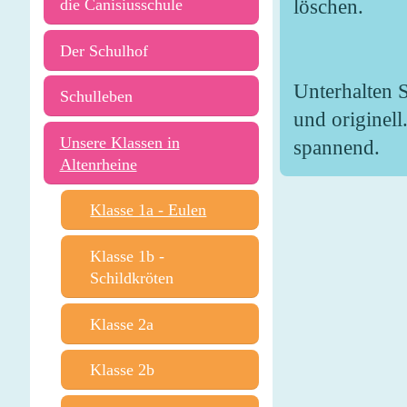
löschen.
die Canisiusschule
Der Schulhof
Unterhalten S
Schulleben
und originell
Unsere Klassen in
spannend.
Altenrheine
Klasse 1a - Eulen
Klasse 1b -
Schildkröten
Klasse 2a
Klasse 2b