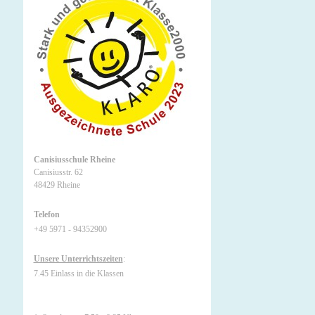
Canisiusschule Rheine
Canisiusstr. 62
48429 Rheine
Telefon
+49 5971 - 94352900
Unsere Unterrichtszeiten
:
7.45 Einlass in die Klassen