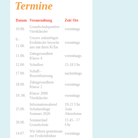
Termine
Datum
Veranstaltung
Zeit/ Ort
Grundschulsportfest
10.06.
vormittags
Viertklässler
Unsere zukünftigen
9.-
Erstklässler besuche
vormittags
11.06.
uns mit ihren KiTas
Zahngesundheit
11.06.
vormittaags
Klasse 4
12.06.
Schulfest
15-18 Uhr
SchuB -
17.06.
nachmittags
Rezertifizierung
Zahngesundheut
18.06.
vormittags
Klasse 2
Klasse 2000
19..06.
vormittags
Viertklässler
Informationsabend
19-21 Uhr
25.06.
Schulneulinge
Aula
Sommer 2026
Altenrheine
Sommerlauf
15.45 - 17
28.06.
Grundschule
Uhr
Wir fahren gemeinsam
14.07.
vormittags
zur Freilichtbühne