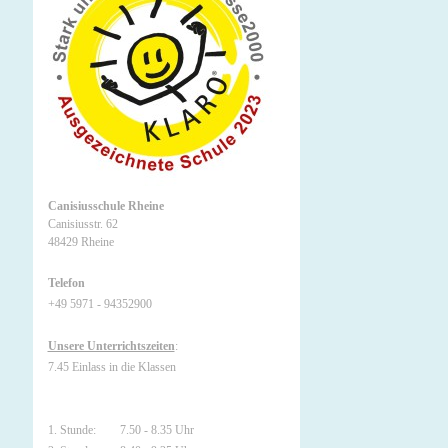
Canisiusschule Rheine
Canisiusstr. 62
48429 Rheine
Telefon
+49 5971 - 94352900
Unsere Unterrichtszeiten
:
7.45 Einlass in die Klassen
1. Stunde: 7.50 - 8.35 Uhr