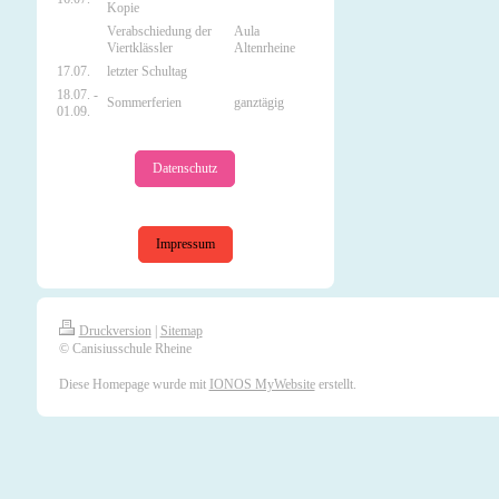
Kopie
Verabschiedung der
Aula
Viertklässler
Altenrheine
17.07.
letzter Schultag
18.07. -
Sommerferien
ganztägig
01.09.
Datenschutz
Impressum
Druckversion
|
Sitemap
© Canisiusschule Rheine
Diese Homepage wurde mit
IONOS MyWebsite
erstellt.