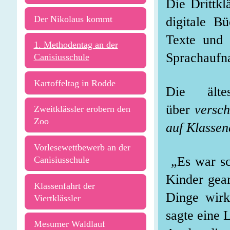
Die Drittkl
Der Nikolaus kommt
digitale B
Texte und 
1. Methodentag an der
Sprachaufn
Canisiusschule
Kartoffeltag in Rodde
Die ältes
über
versch
Zweitklässler erobern den
Zoo
auf Klassen
Vorlesewettbewerb an der
„Es war sch
Canisiusschule
Kinder gear
Klassenfahrt der
Dinge wirkl
Viertklässler
sagte eine 
Mesumer Waldlauf