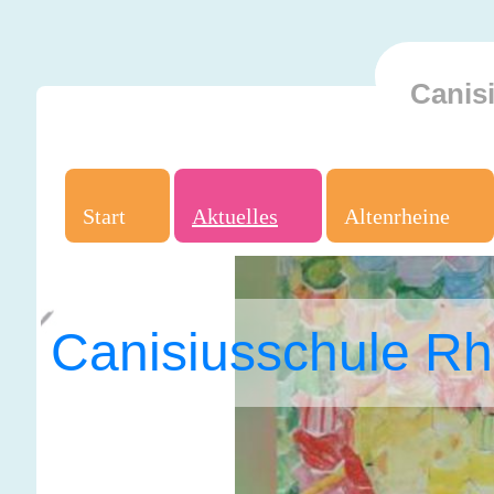
Canis
Start
Aktuelles
Altenrheine
Canisiusschule Rh