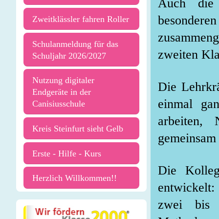
Auch die 
besonderen
Zweitklässler fahren Roller
zusammenge
Schulanmeldung für das
zweiten Kla
Schuljahr 2026/2027
Nutzung digitaler
Die Lehrkrä
Endgeräte in der
einmal ga
Canisiusschule
arbeiten,
Kreis Steinfurt sieht Gelb
gemeinsam 
Erste - Hilfe - Kurs
Die Kolle
Herzlich Willkommen!!
entwickelt:
zwei bis 