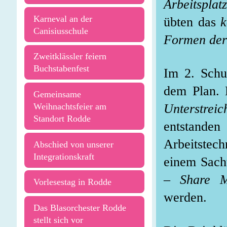
Arbeitsplat
Karneval an der
übten das
k
Canisiusschule
Formen der
Zweitklässler feiern
Buchstabenfest
Im 2. Schu
dem Plan. 
Gemeinsame
Weihnachtsfeier am
Unterstreic
Standort Rodde
entstand
Arbeitstech
Abschied von unserer
Integrationskraft
einem Sach
– Share M
Vorlesestag in Rodde
werden.
Das Blasorchester Rodde
stellt sich vor