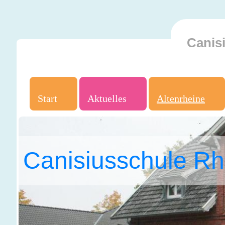
Canis
Start
Aktuelles
Altenrheine
Canisiusschule Rh