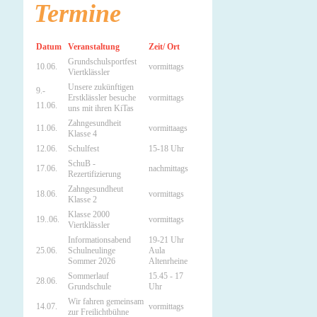
Termine
Datum
Veranstaltung
Zeit/ Ort
Grundschulsportfest
10.06.
vormittags
Viertklässler
Unsere zukünftigen
9.-
Erstklässler besuche
vormittags
11.06.
uns mit ihren KiTas
Zahngesundheit
11.06.
vormittaags
Klasse 4
12.06.
Schulfest
15-18 Uhr
SchuB -
17.06.
nachmittags
Rezertifizierung
Zahngesundheut
18.06.
vormittags
Klasse 2
Klasse 2000
19..06.
vormittags
Viertklässler
Informationsabend
19-21 Uhr
25.06.
Schulneulinge
Aula
Sommer 2026
Altenrheine
Sommerlauf
15.45 - 17
28.06.
Grundschule
Uhr
Wir fahren gemeinsam
14.07.
vormittags
zur Freilichtbühne