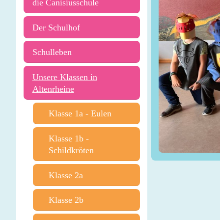
die Canisiusschule
Der Schulhof
Schulleben
Unsere Klassen in
Altenrheine
Klasse 1a - Eulen
Klasse 1b -
Schildkröten
Klasse 2a
Klasse 2b