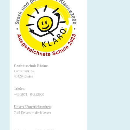
Canisiusschule Rheine
Canisiusstr. 62
48429 Rheine
Telefon
+49 5971 - 94352900
Unsere Unterrichtszeiten
:
7.45 Einlass in die Klassen