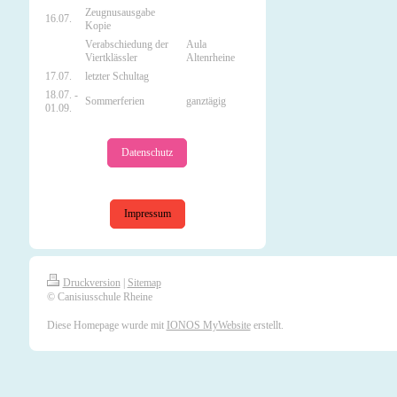
Zeugnusausgabe
16.07.
Kopie
Verabschiedung der
Aula
Viertklässler
Altenrheine
17.07.
letzter Schultag
18.07. -
Sommerferien
ganztägig
01.09.
Datenschutz
Impressum
Druckversion
|
Sitemap
© Canisiusschule Rheine
Diese Homepage wurde mit
IONOS MyWebsite
erstellt.