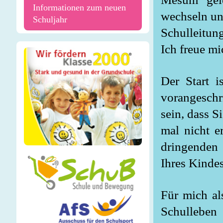
Informationen zum neuen
wechseln und
Schuljahr
Schulleitun
Ich freue mi
Der Start i
vorangeschri
sein, dass S
mal nicht e
dringenden 
Ihres Kinde
Für mich als
Schulleben b