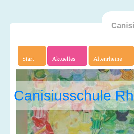
Canis
Start
Aktuelles
Altenrheine
Canisiusschule Rh