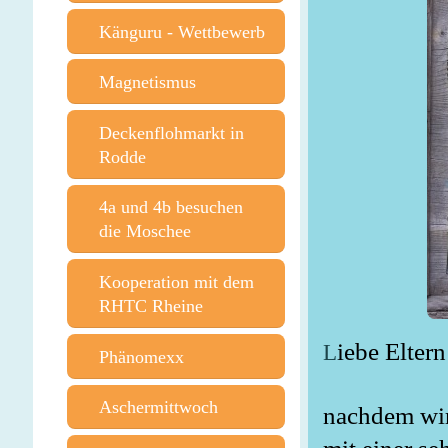
Känguru - Wettbewerb
Magnetismus
Deckenflohmarkt in
Rodde
4a und 4b besuchen
die Moschee
Kooperation mit dem
RHTC Rheine
iebe Elter
L
Phänomexx
Aschermittwoch
nachdem wir