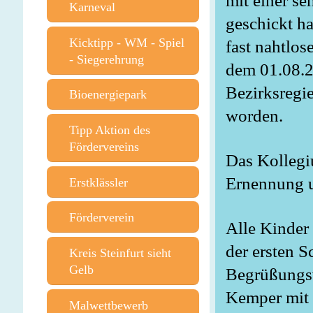
mit einer se
Karneval
geschickt h
Kicktipp - WM - Spiel
fast nahtlos
- Siegerehrung
dem 01.08.2
Bezirksregie
Bioenergiepark
worden.
Tipp Aktion des
Fördervereins
Das Kollegiu
Ernennung u
Erstklässler
Förderverein
Alle Kinder
der ersten S
Kreis Steinfurt sieht
Gelb
Begrüßungsw
Kemper mit 
Malwettbewerb