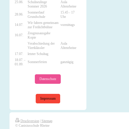
25.06.
Schulneulinge
Aula
Sommer 2026
Altenrheine
Sommerlauf
15.45 - 17
28.06.
Grundschule
Uhr
Wir fahren gemeinsam
14.07.
vormittags
zur Freilichtbühne
Zeugnusausgabe
16.07.
Kopie
Verabschiedung der
Aula
Viertklässler
Altenrheine
17.07.
letzter Schultag
18.07. -
Sommerferien
ganztägig
01.09.
Datenschutz
Impressum
Druckversion
|
Sitemap
© Canisiusschule Rheine