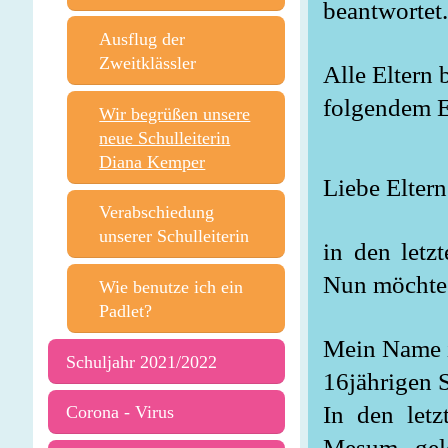
beantwortet
Ausflug der
Zweitklässler
Alle Eltern
folgendem E
Wir begrüßen unsere
neue Schulleiterin
Diana Kemper
Liebe Eltern
Verabschiedung
unserer Schulleiterin
in den letz
Nun möchte 
Wie benutze ich ein
Padlet?
Mein Name is
Schuljahr 2021/2022
16jährigen 
In den letz
Corona - Virus
Mesum gele