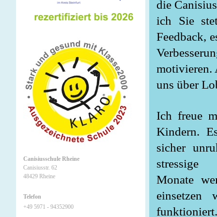
die Canisiu
ich Sie ste
Feedback, es
Verbesser
motivieren. 
uns über Lo
Ich freue m
Kindern. E
sicher unr
Canisiusschule Rheine
stressige

Canisiusstr. 62
Monate wer
48429 Rheine
einsetzen 
Telefon
+49 5971 - 94352900
funktioniert