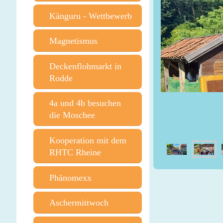
Känguru - Wettbewerb
Magnetismus
Deckenflohmarkt in
Rodde
4a und 4b besuchen
die Moschee
Kooperation mit dem
RHTC Rheine
Phänomexx
Aschermittwoch