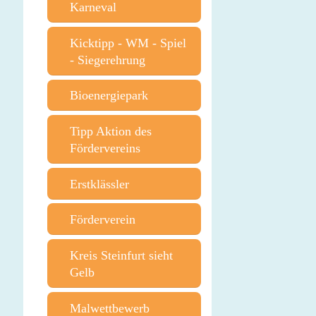
Karneval
Kicktipp - WM - Spiel
- Siegerehrung
Bioenergiepark
Tipp Aktion des
Fördervereins
Erstklässler
Förderverein
Kreis Steinfurt sieht
Gelb
Malwettbewerb