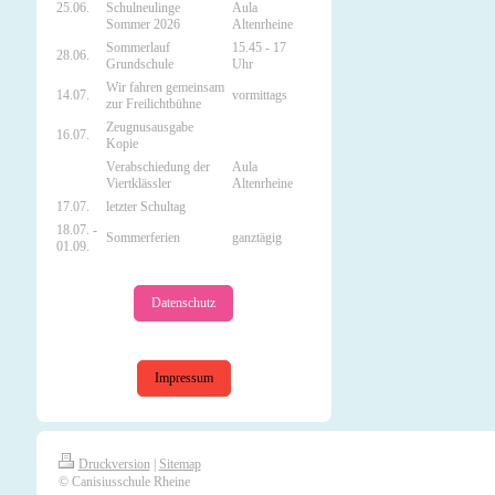
25.06.
Schulneulinge
Aula
Sommer 2026
Altenrheine
Sommerlauf
15.45 - 17
28.06.
Grundschule
Uhr
Wir fahren gemeinsam
14.07.
vormittags
zur Freilichtbühne
Zeugnusausgabe
16.07.
Kopie
Verabschiedung der
Aula
Viertklässler
Altenrheine
17.07.
letzter Schultag
18.07. -
Sommerferien
ganztägig
01.09.
Datenschutz
Impressum
Druckversion
|
Sitemap
© Canisiusschule Rheine