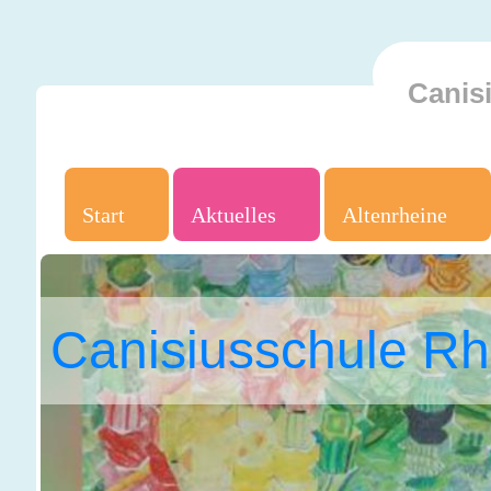
Canis
Start
Aktuelles
Altenrheine
Canisiusschule Rh