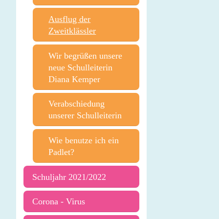
Ausflug der
Zweitklässler
Wir begrüßen unsere
neue Schulleiterin
Diana Kemper
Verabschiedung
unserer Schulleiterin
Wie benutze ich ein
Padlet?
Schuljahr 2021/2022
Corona - Virus