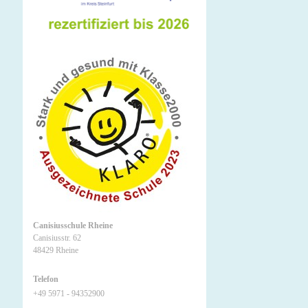
Canisiusschule Rheine
Canisiusstr. 62
48429 Rheine
Telefon
+49 5971 - 94352900