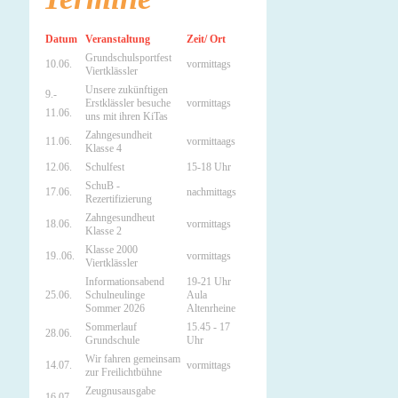
Datum
Veranstaltung
Zeit/ Ort
Grundschulsportfest
10.06.
vormittags
Viertklässler
Unsere zukünftigen
9.-
Erstklässler besuche
vormittags
11.06.
uns mit ihren KiTas
Zahngesundheit
11.06.
vormittaags
Klasse 4
12.06.
Schulfest
15-18 Uhr
SchuB -
17.06.
nachmittags
Rezertifizierung
Zahngesundheut
18.06.
vormittags
Klasse 2
Klasse 2000
19..06.
vormittags
Viertklässler
Informationsabend
19-21 Uhr
25.06.
Schulneulinge
Aula
Sommer 2026
Altenrheine
Sommerlauf
15.45 - 17
28.06.
Grundschule
Uhr
Wir fahren gemeinsam
14.07.
vormittags
zur Freilichtbühne
Zeugnusausgabe
16.07.