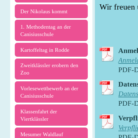
Wir freuen 
Der Nikolaus kommt
1. Methodentag an der
Canisiusschule
Anmel
Kartoffeltag in Rodde
Anmel
Zweitklässler erobern den
PDF-D
Zoo
Daten
Vorlesewettbewerb an der
Datens
Canisiusschule
PDF-D
Klassenfahrt der
Verpf
Viertklässler
Verpfl
Mesumer Waldlauf
PDF-D