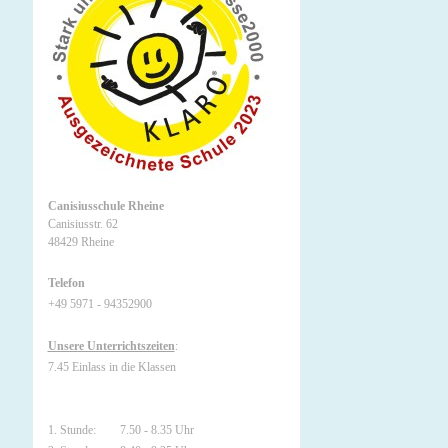
Canisiusschule Rheine
Canisiusstr. 62
48429 Rheine
Telefon
+49 5971 - 94352900
Unsere Unterrichtszeiten
:
7.45 Einlass in die Klassen
1. Stunde: 7.50 - 8.35 Uhr