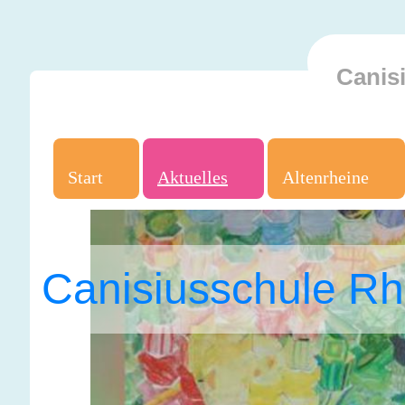
Canis
Start
Aktuelles
Altenrheine
Canisiusschule Rh