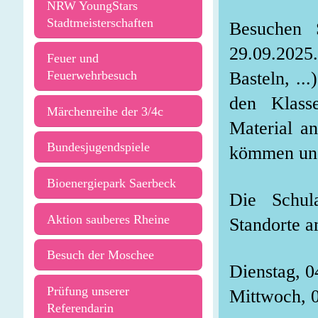
NRW YoungStars
Stadtmeisterschaften
Besuchen 
29.09.2025
Feuer und
Basteln, ..
Feuerwehrbesuch
den Klass
Märchenreihe der 3/4c
Material a
Bundesjugendspiele
kömmen und
Bioenergiepark Saerbeck
Die Schul
Aktion sauberes Rheine
Standorte a
Besuch der Moschee
Dienstag, 
Prüfung unserer
Mittwoch, 
Referendarin