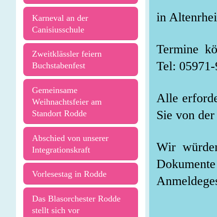
in Altenrhei
Karneval an der
Canisiusschule
Termine kö
Zweitklässler feiern
Tel: 05971
Buchstabenfest
Gemeinsame
Alle erfor
Weihnachtsfeier am
Sie von der
Standort Rodde
Abschied von unserer
Wir würden
Integrationskraft
Dokument
Vorlesestag in Rodde
Anmeldeges
Das Blasorchester Rodde
stellt sich vor