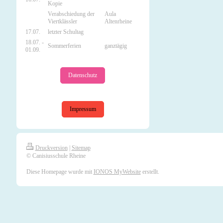
Kopie
Verabschiedung der
Aula
Viertklässler
Altenrheine
17.07.
letzter Schultag
18.07. -
Sommerferien
ganztägig
01.09.
Datenschutz
Impressum
Druckversion
|
Sitemap
© Canisiusschule Rheine
Diese Homepage wurde mit
IONOS MyWebsite
erstellt.