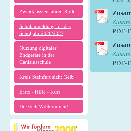
Zweitklässler fahren Roller
Zusam
Zusamm
Schulanmeldung für das
PDF-D
Schuljahr 2026/2027
Zusamm
Nutzung digitaler
Zusamm
Endgeräte in der
PDF-D
Canisiusschule
Kreis Steinfurt sieht Gelb
Erste - Hilfe - Kurs
Herzlich Willkommen!!