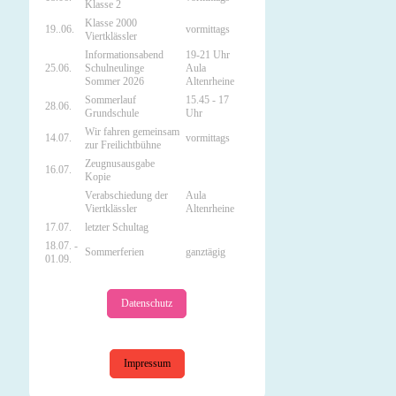
Klasse 2
Klasse 2000
19..06.
vormittags
Viertklässler
Informationsabend
19-21 Uhr
25.06.
Schulneulinge
Aula
Sommer 2026
Altenrheine
Sommerlauf
15.45 - 17
28.06.
Grundschule
Uhr
Wir fahren gemeinsam
14.07.
vormittags
zur Freilichtbühne
Zeugnusausgabe
16.07.
Kopie
Verabschiedung der
Aula
Viertklässler
Altenrheine
17.07.
letzter Schultag
18.07. -
Sommerferien
ganztägig
01.09.
Datenschutz
Impressum