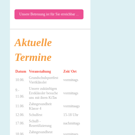
Unsere Betreuung ist für Sie erreichbar ...
Aktuelle
Termine
Datum
Veranstaltung
Zeit/ Ort
Grundschulsportfest
10.06.
vormittags
Viertklässler
Unsere zukünftigen
9.-
Erstklässler besuche
vormittags
11.06.
uns mit ihren KiTas
Zahngesundheit
11.06.
vormittaags
Klasse 4
12.06.
Schulfest
15-18 Uhr
SchuB -
17.06.
nachmittags
Rezertifizierung
Zahngesundheut
18.06.
vormittags