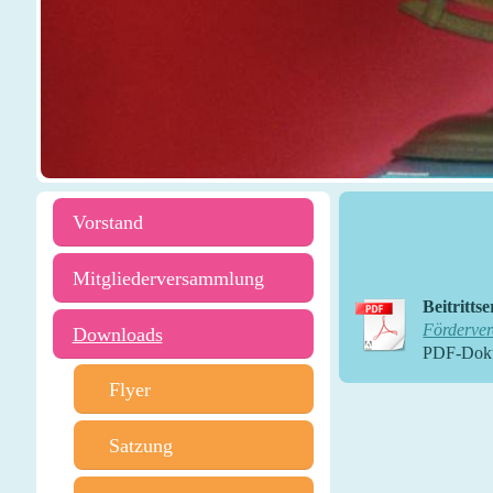
Vorstand
Mitgliederversammlung
Beitritts
Fördervere
Downloads
PDF-Doku
Flyer
Satzung