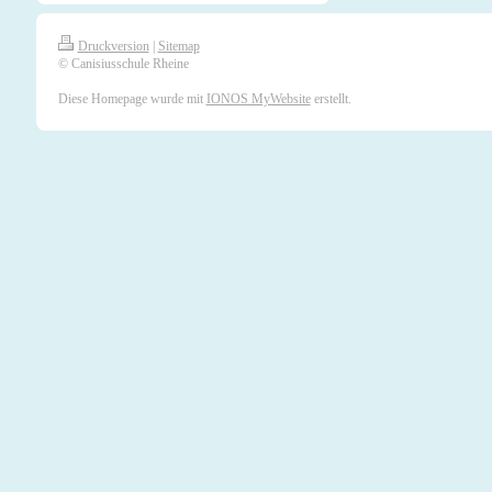
Druckversion
|
Sitemap
© Canisiusschule Rheine
Diese Homepage wurde mit
IONOS MyWebsite
erstellt.