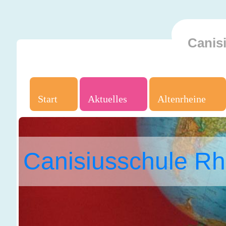
Canis
Start
Aktuelles
Altenrheine
Canisiusschule Rh