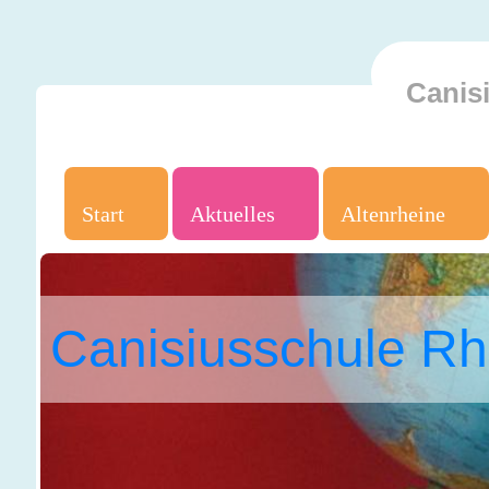
Canis
Start
Aktuelles
Altenrheine
Canisiusschule Rh