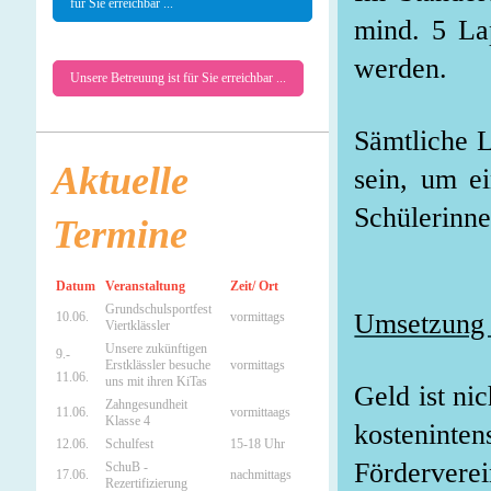
für Sie erreichbar ...
mind. 5 Lap
werden.
Unsere Betreuung ist für Sie erreichbar ...
Sämtliche L
Aktuelle
sein, um ei
Schülerinne
Termine
Datum
Veranstaltung
Zeit/ Ort
Grundschulsportfest
Umsetzung 
10.06.
vormittags
Viertklässler
Unsere zukünftigen
9.-
Erstklässler besuche
vormittags
11.06.
uns mit ihren KiTas
Geld ist ni
Zahngesundheit
11.06.
vormittaags
Klasse 4
kosteninten
12.06.
Schulfest
15-18 Uhr
Fördervere
SchuB -
17.06.
nachmittags
Rezertifizierung