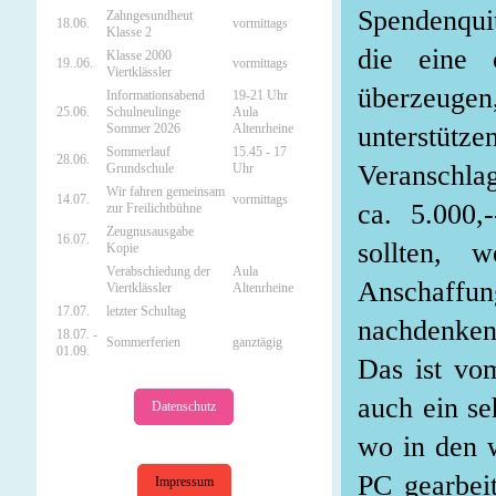
Spendenquit
Zahngesundheut
18.06.
vormittags
Klasse 2
die eine 
Klasse 2000
19..06.
vormittags
Viertklässler
überzeugen,
Informationsabend
19-21 Uhr
25.06.
Schulneulinge
Aula
unterstütze
Sommer 2026
Altenrheine
Sommerlauf
15.45 - 17
28.06.
Veranschla
Grundschule
Uhr
Wir fahren gemeinsam
14.07.
vormittags
ca. 5.000,
zur Freilichtbühne
Zeugnusausgabe
16.07.
sollten, 
Kopie
Verabschiedung der
Aula
Anschaffun
Viertklässler
Altenrheine
17.07.
letzter Schultag
nachdenken
18.07. -
Sommerferien
ganztägig
01.09.
Das ist vo
auch ein se
Datenschutz
wo in den 
PC gearbeit
Impressum