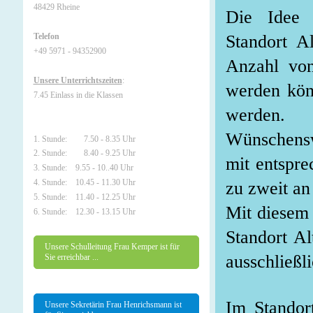
48429 Rheine
Die Idee 
Standort A
Telefon
+49 5971 - 94352900
Anzahl von
Unsere Unterrichtszeiten
:
werden kön
7.45 Einlass in die Klassen
werden.
Wünschensw
1. Stunde: 7.50 - 8.35 Uhr
2. Stunde: 8.40 - 9.25 Uhr
mit entspre
3. Stunde: 9.55 - 10..40 Uhr
4. Stunde: 10.45 - 11.30 Uhr
zu zweit an
5. Stunde: 11.40 - 12.25 Uhr
Mit diesem
6. Stunde: 12.30 - 13.15 Uhr
Standort A
Unsere Schulleitung Frau Kemper ist für
ausschließl
Sie erreichbar ...
Im Standor
Unsere Sekretärin Frau Henrichsmann ist