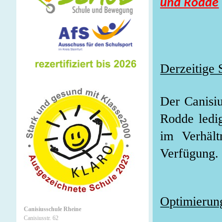
und Rodde
Derzeitige S
Der Canisiu
Rodde ledig
im Verhäl
Verfügung.
Optimierung
Canisiusschule Rheine
Canisiusstr. 62