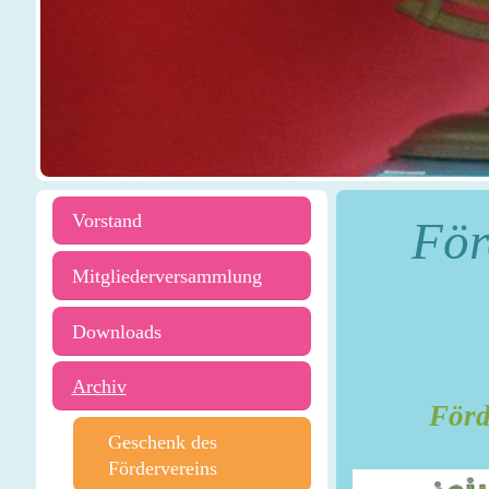
Vorstand
För
Mitgliederversammlung
Downloads
Archiv
Förder
Geschenk des
Fördervereins